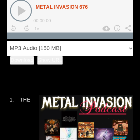
Download
Show URL
THE