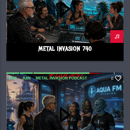
METAL INVASION 740
2026
JUIN
METAL INVASION PODCAST
0