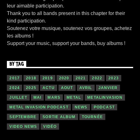
leur aimable participation.
Thank you to all bands present in this chapter for their
kind participation.
Soutenez votre musique, soutenez vos groupes, achetez
les albums !
Support your music, support your bands, buy albums !
BY TAG
2017
2018
2019
2020
2021
2022
2023
2024
2025
ACTU
AOUT
AVRIL
JANVIER
JUILLET
MAI
MARS
METAL
METALINVASION
METAL INVASION PODCAST
NEWS
PODCAST
SEPTEMBRE
SORTIE ALBUM
TOURNÉE
VIDEO NEWS
VIDÉO