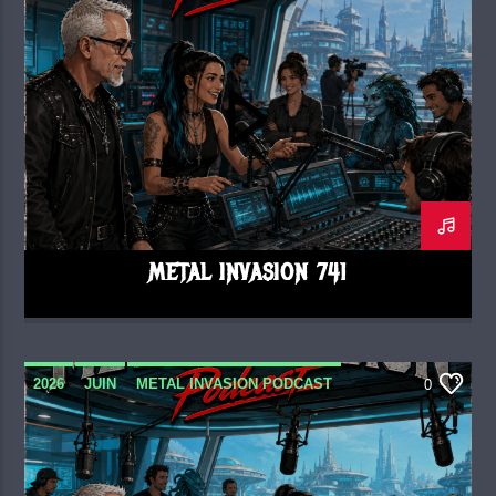
METAL INVASION 741
2026
JUIN
METAL INVASION PODCAST
0