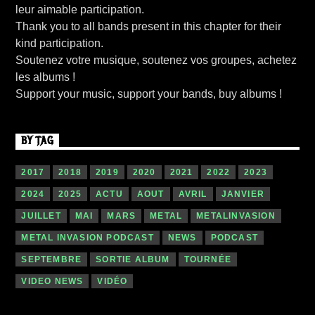
leur aimable participation.
Thank you to all bands present in this chapter for their
kind participation.
Soutenez votre musique, soutenez vos groupes, achetez
les albums !
Support your music, support your bands, buy albums !
BY TAG
2017
2018
2019
2020
2021
2022
2023
2024
2025
ACTU
AOUT
AVRIL
JANVIER
JUILLET
MAI
MARS
METAL
METALINVASION
METAL INVASION PODCAST
NEWS
PODCAST
SEPTEMBRE
SORTIE ALBUM
TOURNÉE
VIDEO NEWS
VIDÉO