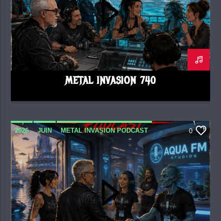
METAL INVASION 740
2026
JUIN
METAL INVASION PODCAST
0