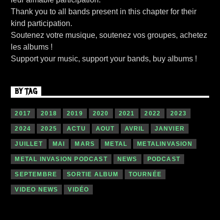
Thank you to all bands present in this chapter for their
kind participation.
Soutenez votre musique, soutenez vos groupes, achetez
les albums !
Support your music, support your bands, buy albums !
BY TAG
2017
2018
2019
2020
2021
2022
2023
2024
2025
ACTU
AOUT
AVRIL
JANVIER
JUILLET
MAI
MARS
METAL
METALINVASION
METAL INVASION PODCAST
NEWS
PODCAST
SEPTEMBRE
SORTIE ALBUM
TOURNÉE
VIDEO NEWS
VIDÉO