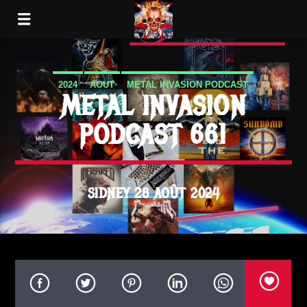
2024
AOUT
METAL INVASION PODCAST
METAL INVASION
PODCAST 661
SIDNEY 28 AOÛT 2024