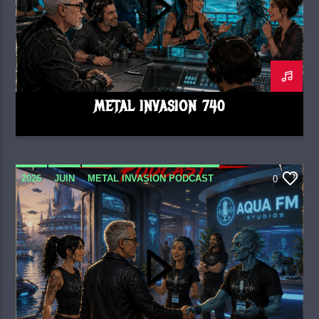
METAL INVASION 740
2026
JUIN
METAL INVASION PODCAST
0