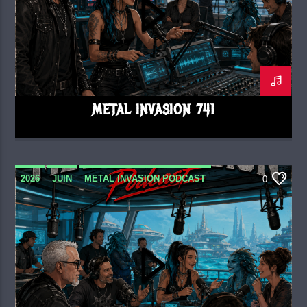
METAL INVASION 741
2026
JUIN
METAL INVASION PODCAST
0