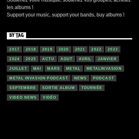
les albums !
Support your music, support your bands, buy albums !
BY TAG
2017
2018
2019
2020
2021
2022
2023
2024
2025
ACTU
AOUT
AVRIL
JANVIER
JUILLET
MAI
MARS
METAL
METALINVASION
METAL INVASION PODCAST
NEWS
PODCAST
SEPTEMBRE
SORTIE ALBUM
TOURNÉE
VIDEO NEWS
VIDÉO