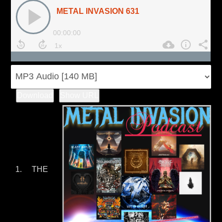
Download
Show URL
THE