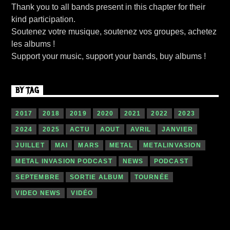
Thank you to all bands present in this chapter for their
kind participation.
Soutenez votre musique, soutenez vos groupes, achetez
les albums !
Support your music, support your bands, buy albums !
BY TAG
2017
2018
2019
2020
2021
2022
2023
2024
2025
ACTU
AOUT
AVRIL
JANVIER
JUILLET
MAI
MARS
METAL
METALINVASION
METAL INVASION PODCAST
NEWS
PODCAST
SEPTEMBRE
SORTIE ALBUM
TOURNÉE
VIDEO NEWS
VIDÉO