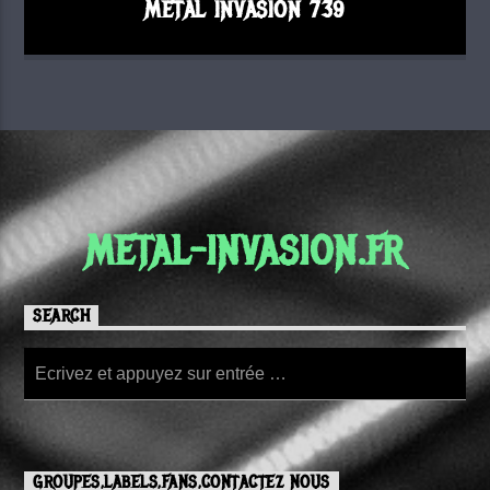
METAL INVASION 739
METAL-INVASION.FR
SEARCH
GROUPES,LABELS,FANS,CONTACTEZ NOUS