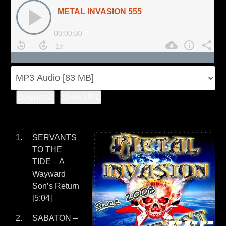
Download
Show URL
SERVANTS
TO THE
TIDE – A
Wayward
Son’s Return
[5:04]
SABATON –