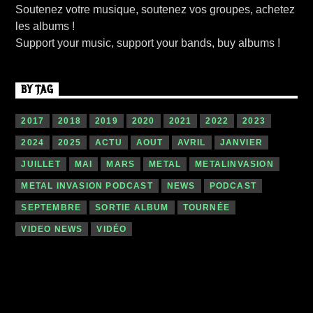
Soutenez votre musique, soutenez vos groupes, achetez
les albums !
Support your music, support your bands, buy albums !
BY TAG
2017
2018
2019
2020
2021
2022
2023
2024
2025
ACTU
AOUT
AVRIL
JANVIER
JUILLET
MAI
MARS
METAL
METALINVASION
METAL INVASION PODCAST
NEWS
PODCAST
SEPTEMBRE
SORTIE ALBUM
TOURNÉE
VIDEO NEWS
VIDÉO