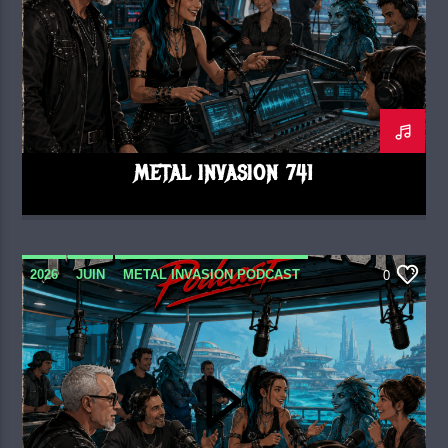
METAL INVASION 741
2026
JUIN
METAL INVASION PODCAST
0