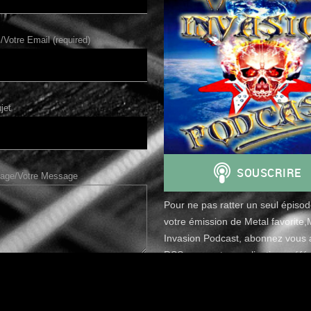
/Votre Email (required)
jet
age/Votre Message
Pour ne pas ratter un seul épiso
votre émission de Metal favorite,
Invasion Podcast, abonnez vous a
RSS avec votre application préfér