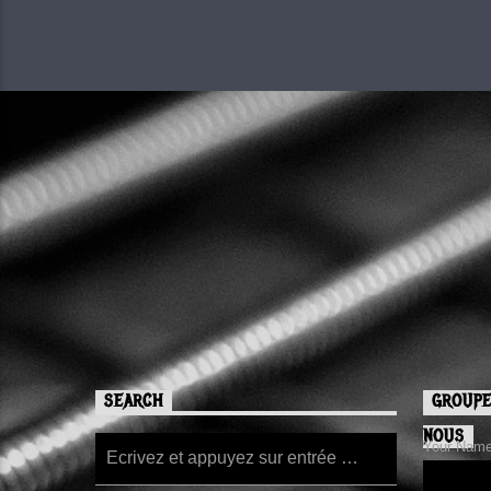
SEARCH
GROUPE
NOUS
Your Name/