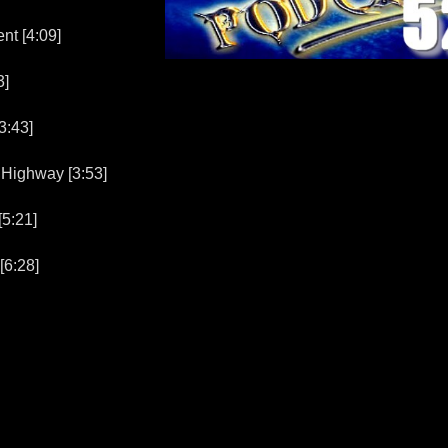
t [4:09]
3]
:43]
ighway [3:53]
5:21]
6:28]