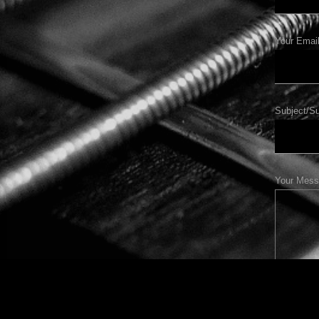
Your Email
Subject/Su
Your Mess