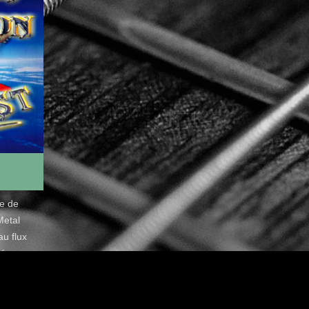
de de
Metal
u flux
é.