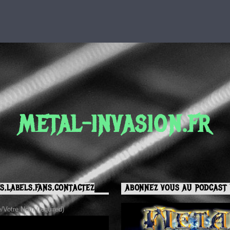
METAL-INVASION.FR
S,LABELS,FANS,CONTACTEZ
ABONNEZ VOUS AU PODCAST 
Votre Nom (required)