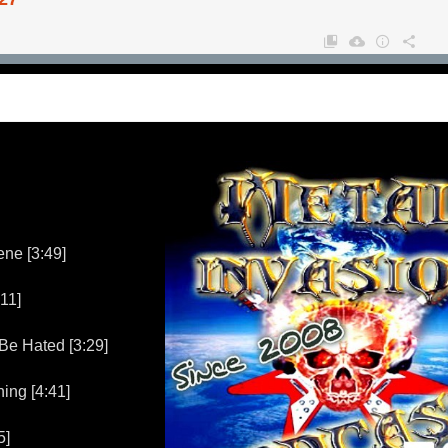
e [3:49]
11]
e Hated [3:29]
ing [4:41]
5]