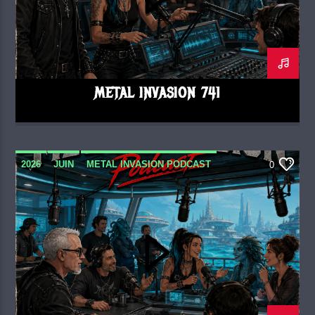
METAL INVASION 741
2026
JUIN
METAL INVASION PODCAST
0