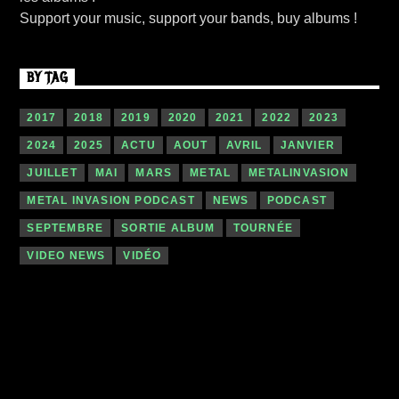
Support your music, support your bands, buy albums !
BY TAG
2017
2018
2019
2020
2021
2022
2023
2024
2025
ACTU
AOUT
AVRIL
JANVIER
JUILLET
MAI
MARS
METAL
METALINVASION
METAL INVASION PODCAST
NEWS
PODCAST
SEPTEMBRE
SORTIE ALBUM
TOURNÉE
VIDEO NEWS
VIDÉO