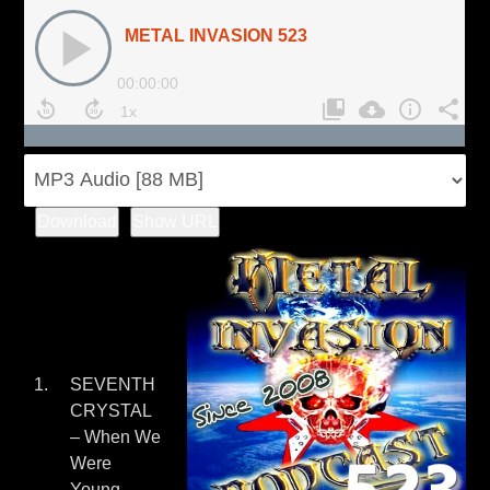
Download
Show URL
SEVENTH
CRYSTAL
– When We
Were
Young