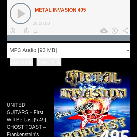
Download
Show URL
UNITED
GUITARS – First
Will Be Last [5:49]
GHOST TOAST –
Frankenstein’s