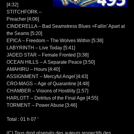
[4:32]
STITCHFORK –
Preacher [4:06]
CINDERELLA – Bad Seamstress Blues +Fallin’ Apart at
the Seams [5:20]
EPICA – Freedom – The Wolves Within [5:38]
LABYRINTH – Live Today [5:41]
JADED STAR – Female Fronted [3:38]
OCEAN HILLS – A Separate Peace [3:50]
AMAHIRU – Hours [4:40]
ASSIGNMENT – Mercyful Angel [4:43]
CRO-MAGS – Age of Quarantine [4:48]
CHAMBER – Visions of Hostility [1:57]
HARLOTT – Detritus of the Final Age [4:55]
TORMENT – Power Abuse [3:46]
Total : 01 h 07 ‘
(C) Tous droit réservés des auteurs respectifs des