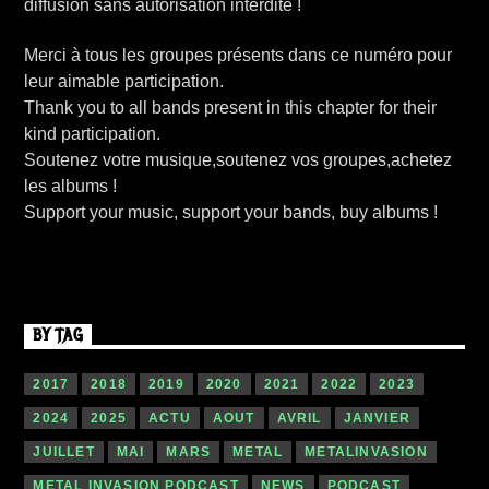
diffusion sans autorisation interdite !
Merci à tous les groupes présents dans ce numéro pour
leur aimable participation.
Thank you to all bands present in this chapter for their
kind participation.
Soutenez votre musique,soutenez vos groupes,achetez
les albums !
Support your music, support your bands, buy albums !
BY TAG
2017
2018
2019
2020
2021
2022
2023
2024
2025
ACTU
AOUT
AVRIL
JANVIER
JUILLET
MAI
MARS
METAL
METALINVASION
METAL INVASION PODCAST
NEWS
PODCAST