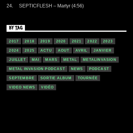
SEPTICFLESH – Martyr (4:56)
BY TAG
2017
2018
2019
2020
2021
2022
2023
2024
2025
ACTU
AOUT
AVRIL
JANVIER
JUILLET
MAI
MARS
METAL
METALINVASION
METAL INVASION PODCAST
NEWS
PODCAST
SEPTEMBRE
SORTIE ALBUM
TOURNÉE
VIDEO NEWS
VIDÉO