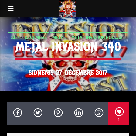
2017
DÉCEMBRE
METAL
METAL INVASION PODCAST
METAL INVASION 340
METALINVASION
SIDNEY65 27 DÉCEMBRE 2017
1