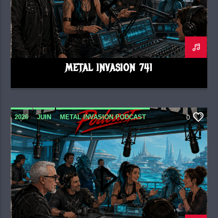
METAL INVASION 741
2026
JUIN
METAL INVASION PODCAST
0