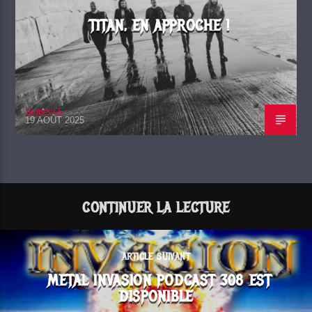
TITAN, EN APPROCHE !
Sidney65
19 AOÛT 2025
CONTINUER LA LECTURE
ARTICLE SUIVANT
METAL INVASION PODCAST 308 EST
DISPONIBLE