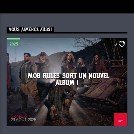
VOUS AIMEREZ AUSSI
2025
0
MOB RULES SORT UN NOUVEL
ALBUM !
Sidney65
29 AOÛT 2025