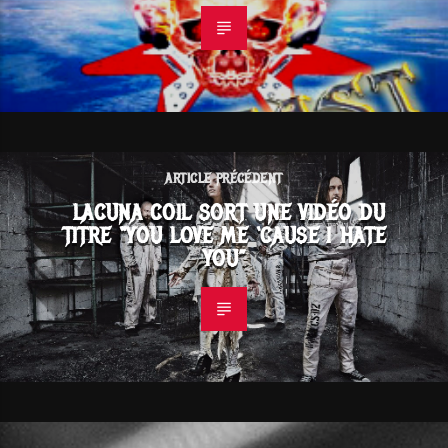
ARTICLE PRÉCÉDENT
LACUNA COIL SORT UNE VIDÉO DU
TITRE “YOU LOVE ME ‘CAUSE I HATE
YOU”