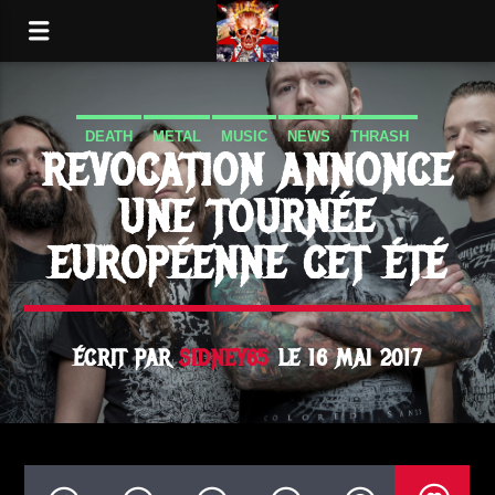
DEATH
METAL
MUSIC
NEWS
THRASH
REVOCATION ANNONCE
UNE TOURNÉE
EUROPÉENNE CET ÉTÉ
ÉCRIT PAR
SIDNEY65
LE 16 MAI 2017