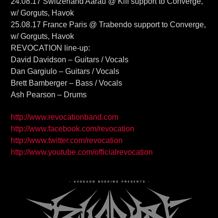
24.08.17 Switzerland Aarau @ Kiff support to Converge,
w/ Gorguts, Havok
25.08.17 France Paris @ Trabendo support to Converge,
w/ Gorguts, Havok
REVOCATION line-up:
David Davidson – Guitars / Vocals
Dan Gargiulo – Guitars / Vocals
Brett Bamberger – Bass / Vocals
Ash Pearson – Drums
http://www.revocationband.com
http://www.facebook.com/revocation
http://www.twitter.com/revocation
http://www.youtube.com/officialrevocation