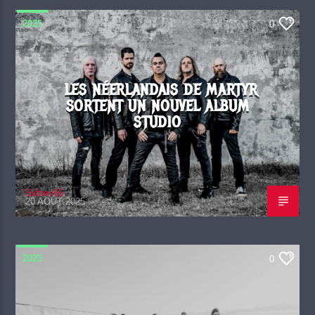
2025
0
LES NÉERLANDAIS DE MARTYR
SORTENT UN NOUVEL ALBUM
STUDIO
Sidney65
20 AOÛT 2025
2025
0