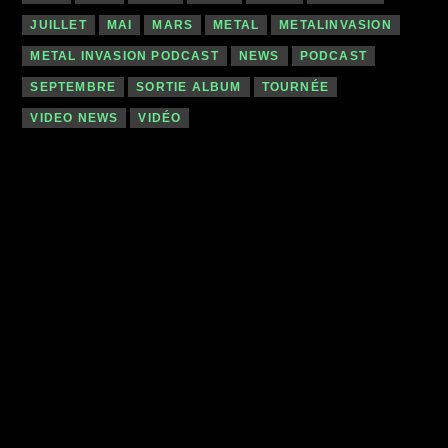
JUILLET
MAI
MARS
METAL
METALINVASION
METAL INVASION PODCAST
NEWS
PODCAST
SEPTEMBRE
SORTIE ALBUM
TOURNÉE
VIDEO NEWS
VIDÉO