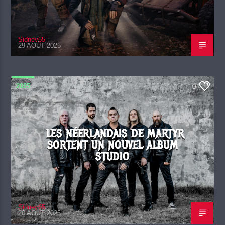
Sidney65
29 AOÛT 2025
2025
0
LES NÉERLANDAIS DE MARTYR
SORTENT UN NOUVEL ALBUM
STUDIO
Sidney65
20 AOÛT 2025