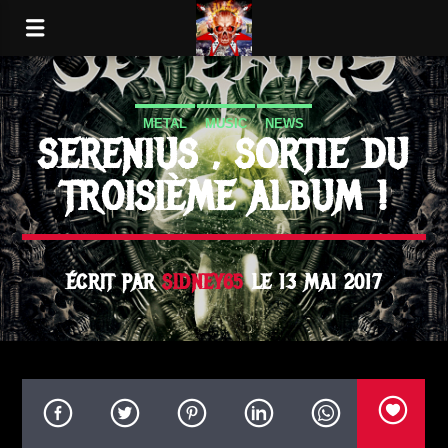
METAL
MUSIC
NEWS
SERENIUS , SORTIE DU
TROISIÈME ALBUM !
ÉCRIT PAR
SIDNEY65
LE 13 MAI 2017