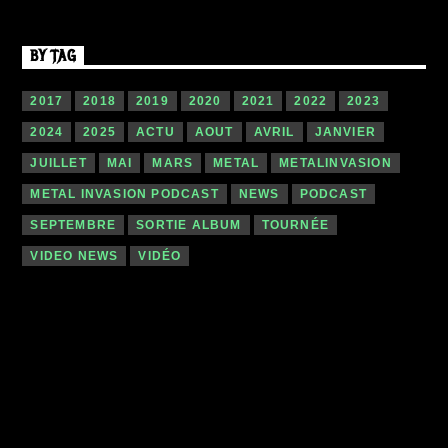
BY TAG
2017
2018
2019
2020
2021
2022
2023
2024
2025
ACTU
AOUT
AVRIL
JANVIER
JUILLET
MAI
MARS
METAL
METALINVASION
METAL INVASION PODCAST
NEWS
PODCAST
SEPTEMBRE
SORTIE ALBUM
TOURNÉE
VIDEO NEWS
VIDÉO