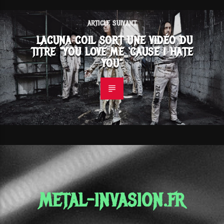
ARTICLE SUIVANT
LACUNA COIL SORT UNE VIDÉO DU
TITRE “YOU LOVE ME ‘CAUSE I HATE
YOU”
METAL-INVASION.FR