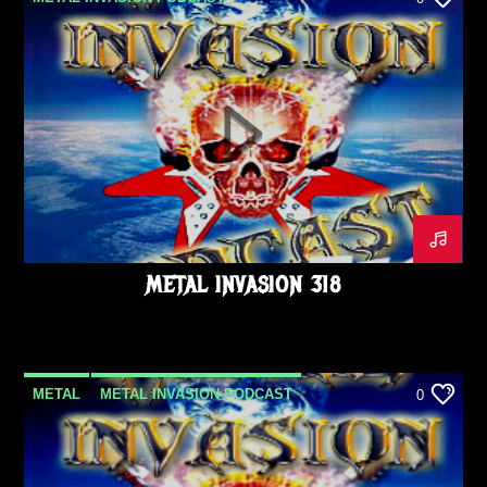
METALINVASION
PODCAST
METAL INVASION 318
METAL
METAL INVASION PODCAST
0
METALINVASION
PODCAST