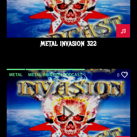
METAL INVASION 322
METAL
METAL INVASION PODCAST
0
METALINVASION
PODCAST