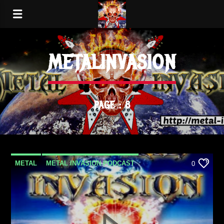
METALINVASION
PAGE : 8
METAL
METAL INVASION PODCAST
0
METALINVASION
PODCAST