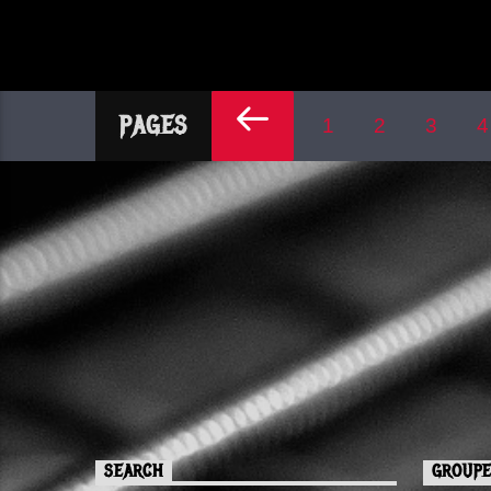
PAGES
1
2
3
4
SEARCH
GROUPE