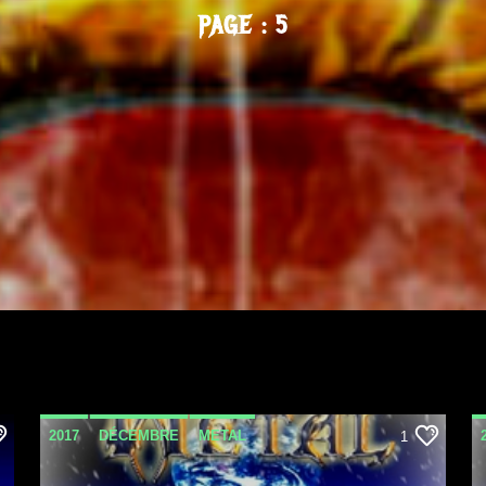
PAGE : 5
2017
DÉCEMBRE
METAL
1
METAL INVASION PODCAST