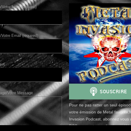
Votre Nom (required)
/Votre Email (required)
jet
age/Votre Message
Pour ne pas ratter un seul épiso
votre émission de Metal favorite,
Invasion Podcast, abonnez vous a
RSS avec votre application préfér