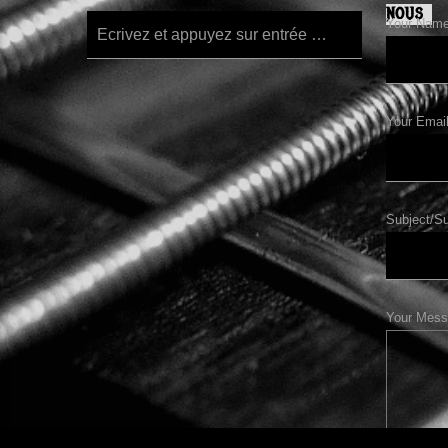
NOUS
Your Name/
Your Email
Subject/Su
Your Mess