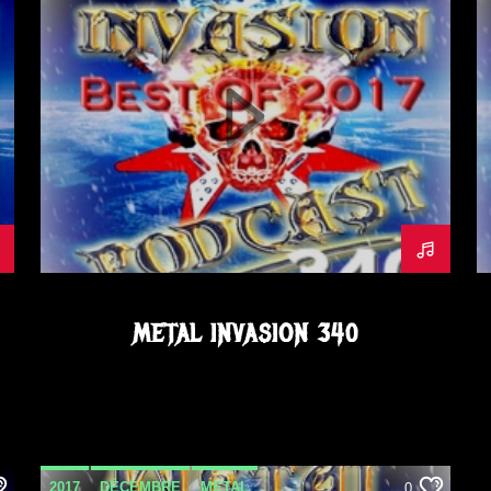
METALINVASION
METAL INVASION 340
2017
DÉCEMBRE
METAL
0