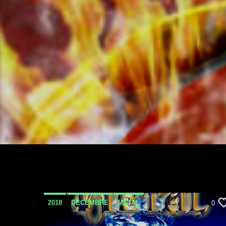
2018
DÉCEMBRE
METAL
0
METAL INVASION PODCAST
PODCAST