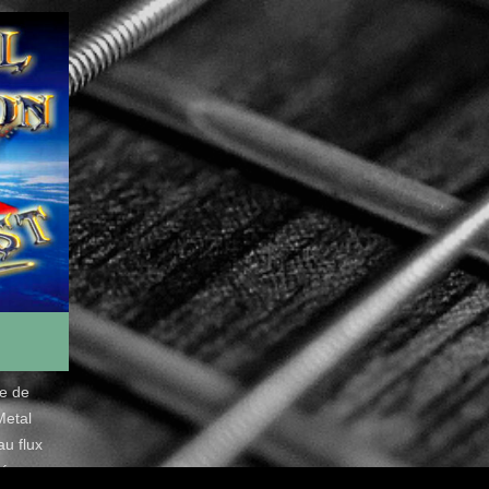
de de
Metal
u flux
é.