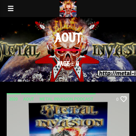
AOUT
PAGE : 4
2020
AOUT
METAL INVASION PODCAST
0