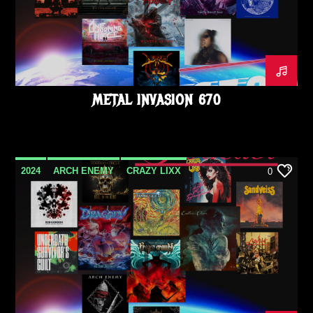
METAL INVASION 670
2024
ARCH ENEMY
CRAZY LIXX
0
DRAGONY
ENDLESS CHAIN
FROZEN CROWN
METAL
METAL INVASION PODCAST
MORDKAUL
OCTOBRE
PODCAST
RAVEN
RED GORDON
SANDVEISS
TRAVELER