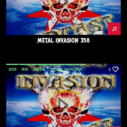
METAL INVASION 358
2018
MAI
METAL
METAL INVASION
0
METAL INVASION PODCAST
METALINVASION
PODCAST