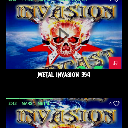
METAL INVASION PODCAST
METALINVASION
PODCAST
METAL INVASION 354
2018
MARS
METAL
0
METAL INVASION PODCAST
METALINVASION
PODCAST