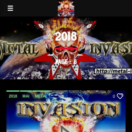
2018
PAGE : 6
2018
MAI
METAL
0
METAL INVASION PODCAST